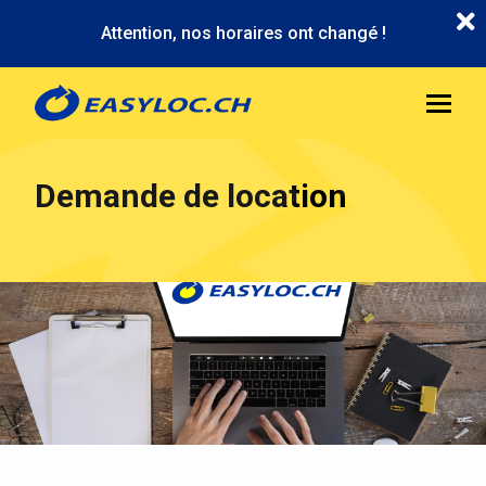
Aller
Attention, nos horaires ont changé !
au
contenu
principal
Demande de location