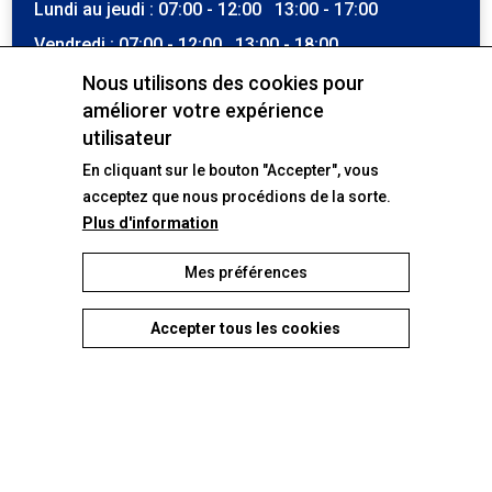
Lundi au jeudi : 07:00 - 12:00 13:00 - 17:00
Découvrir le modèle
Vendredi : 07:00 - 12:00 13:00 - 18:00
Samedi : 07:00 - 12:30
Nous utilisons des cookies pour
améliorer votre expérience
Voir tous nos véhicules
Dimanche : Fermé
utilisateur
La location est possible en dehors de ces heures. La
En cliquant sur le bouton "Accepter", vous
récupération du véhicule ou de la machine se fait
toutefois durant ces tranches horaires.
acceptez que nous procédions de la sorte.
Plus d'information
Nos machines phares
Atelier
Lundi au vendredi : 07:30 - 12:00 13:00 - 17:00
Mes préférences
Samedi - dimanche : Fermé
Accepter tous les cookies
Withdraw consent