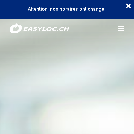
Aller
Attention, nos horaires ont changé !
au
contenu
Image
principal