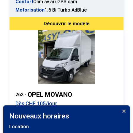
Confort
Clim av.arr.GPS cam
Motorisation
1.6 Bi Turbo AdBlue
Découvrir le modèle
OPEL MOVANO
262 -
Dès CHF 105/jour
Nouveaux horaires
Boîte à vitesse
Manuelle 6
Location
Catégorie Permis
B