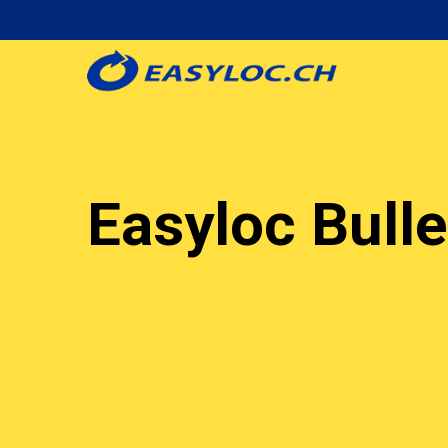
Aller
au
contenu
principal
Easyloc Bulle