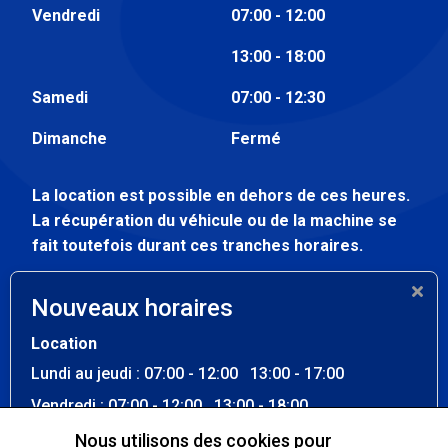
Vendredi
07:00 - 12:00
13:00 - 18:00
Samedi
07:00 - 12:30
Dimanche
Fermé
La location est possible en dehors de ces heures.
La récupération du véhicule ou de la machine se
fait toutefois durant ces tranches horaires.
Atelier
Nouveaux horaires
Lundi au vendredi
07:30 - 12:00
Location
13:00 - 17:00
Lundi au jeudi : 07:00 - 12:00 13:00 - 17:00
Samedi - dimanche
Fermé
Vendredi : 07:00 - 12:00 13:00 - 18:00
Samedi : 07:00 - 12:30
Nous utilisons des cookies pour