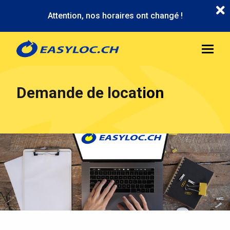
Aller
Attention, nos horaires ont changé !
au
contenu
principal
Demande de location