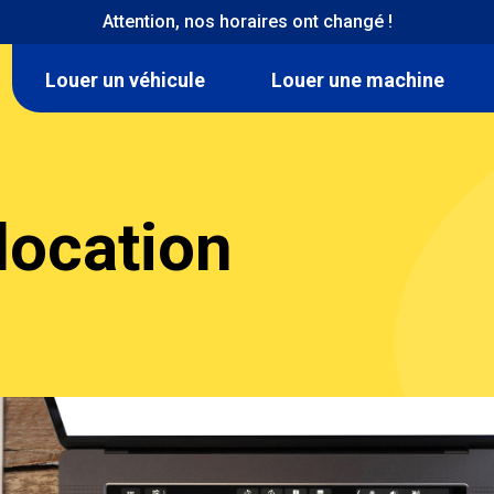
Attention, nos horaires ont changé !
Navigation
Louer un véhicule
Louer une machine
location
location