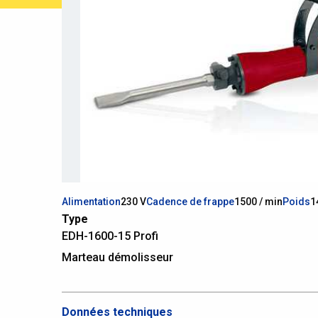
Alimentation
230 V
Cadence de frappe
1500 / min
Poids
1
Type
EDH-1600-15 Profi
Marteau démolisseur
Données techniques