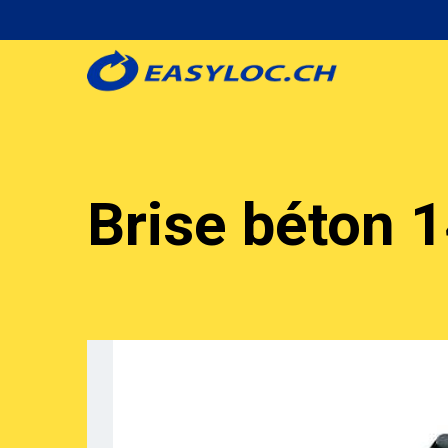
Aller
au
contenu
principal
Brise béton 1