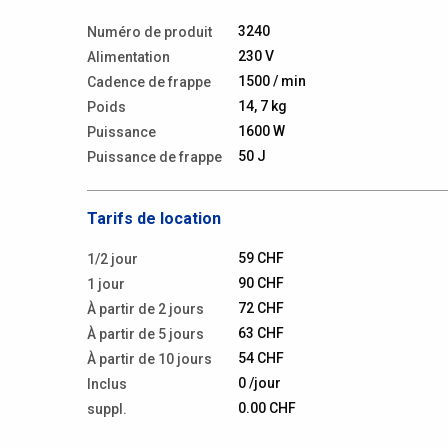
3240
Numéro de produit
230 V
Alimentation
1500 / min
Cadence de frappe
14, 7 kg
Poids
1600 W
Puissance
50 J
Puissance de frappe
Tarifs de location
59 CHF
1/2 jour
90 CHF
1 jour
72 CHF
À partir de 2 jours
63 CHF
À partir de 5 jours
54 CHF
À partir de 10 jours
0 /jour
Inclus
0.00 CHF
suppl.