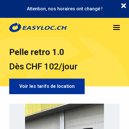
Aller
Attention, nos horaires ont changé !
au
contenu
principal
Pelle retro 1.0
Dès CHF 102/jour
Voir les tarifs de location