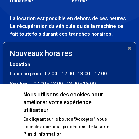
Dimanche
Fermé
La location est possible en dehors de ces heures.
La récupération du véhicule ou de la machine se
fait toutefois durant ces tranches horaires.
Atelier
Nouveaux horaires
Lundi au vendredi
07:30 - 12:00
Location
13:00 - 17:00
Lundi au jeudi : 07:00 - 12:00 13:00 - 17:00
Samedi - dimanche
Fermé
Vendredi : 07:00 - 12:00 13:00 - 18:00
Samedi : 07:00 - 12:30
Nous utilisons des cookies pour
améliorer votre expérience
Dimanche : Fermé
Nos réseaux sociaux
utilisateur
La location est possible en dehors de ces heures. La
En cliquant sur le bouton "Accepter", vous
récupération du véhicule ou de la machine se fait
Facebook
toutefois durant ces tranches horaires.
acceptez que nous procédions de la sorte.
Plus d'information
Atelier