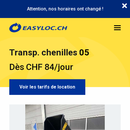
Aller
Attention, nos horaires ont changé !
au
contenu
principal
Transp. chenilles 05
Dès CHF 84/jour
Voir les tarifs de location