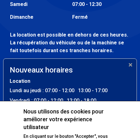
Samedi
07:00 - 12:30
Dimanche
Fermé
La location est possible en dehors de ces heures.
La récupération du véhicule ou de la machine se
fait toutefois durant ces tranches horaires.
Atelier
Nouveaux horaires
Lundi au vendredi
07:30 - 12:00
Location
13:00 - 17:00
Lundi au jeudi : 07:00 - 12:00 13:00 - 17:00
Samedi - dimanche
Fermé
Vendredi : 07:00 - 12:00 13:00 - 18:00
Samedi : 07:00 - 12:30
Nous utilisons des cookies pour
améliorer votre expérience
Dimanche : Fermé
Nos réseaux sociaux
utilisateur
La location est possible en dehors de ces heures. La
En cliquant sur le bouton "Accepter", vous
récupération du véhicule ou de la machine se fait
Facebook