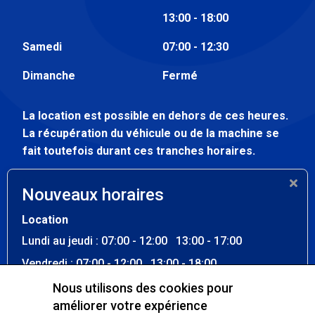
13:00 - 18:00
Samedi
07:00 - 12:30
Dimanche
Fermé
La location est possible en dehors de ces heures.
La récupération du véhicule ou de la machine se
fait toutefois durant ces tranches horaires.
Atelier
Nouveaux horaires
Lundi au vendredi
07:30 - 12:00
Location
13:00 - 17:00
Lundi au jeudi : 07:00 - 12:00 13:00 - 17:00
Samedi - dimanche
Fermé
Vendredi : 07:00 - 12:00 13:00 - 18:00
Samedi : 07:00 - 12:30
Nous utilisons des cookies pour
améliorer votre expérience
Dimanche : Fermé