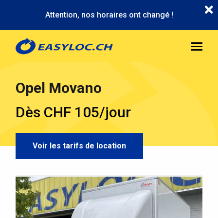
Aller
Attention, nos horaires ont changé !
au
contenu
principal
Opel Movano
Dès CHF 105/jour
Voir les tarifs de location