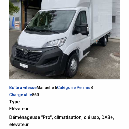
Boîte à vitesse
Manuelle 6
Catégorie Permis
B
Charge utile
860
Type
Elévateur
Déménageuse "Pro", climatisation, clé usb, DAB+,
élévateur