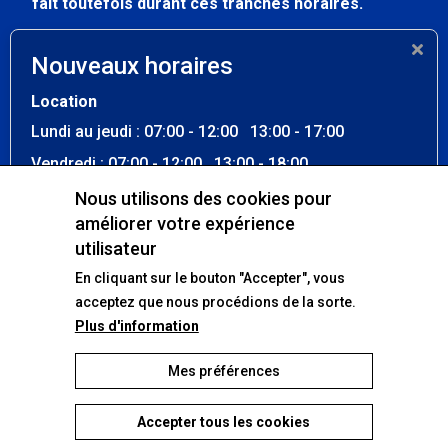
fait toutefois durant ces tranches horaires.
Atelier
Nouveaux horaires
Lundi au vendredi
07:30 - 12:00
Location
13:00 - 17:00
Lundi au jeudi : 07:00 - 12:00 13:00 - 17:00
Samedi - dimanche
Fermé
Vendredi : 07:00 - 12:00 13:00 - 18:00
Samedi : 07:00 - 12:30
Nous utilisons des cookies pour
améliorer votre expérience
Dimanche : Fermé
Nos réseaux sociaux
utilisateur
La location est possible en dehors de ces heures. La
En cliquant sur le bouton "Accepter", vous
récupération du véhicule ou de la machine se fait
Facebook
toutefois durant ces tranches horaires.
acceptez que nous procédions de la sorte.
Plus d'information
Atelier
Lundi au vendredi : 07:30 - 12:00 13:00 - 17:00
Mes préférences
Samedi - dimanche : Fermé
Protection des données
Mentions légales
Conditions générales
Footer
Impressum
Accepter tous les cookies
-