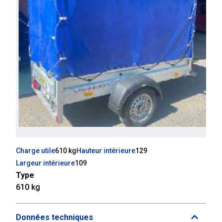
Charge utile
610 kg
Hauteur intérieure
129
Largeur intérieure
109
Type
610 kg
Données techniques