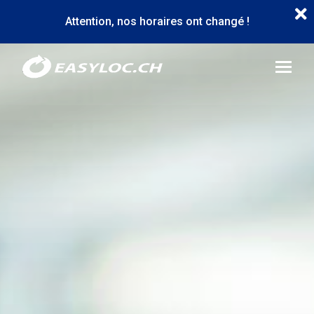
Aller
Attention, nos horaires ont changé !
au
contenu
Image
principal