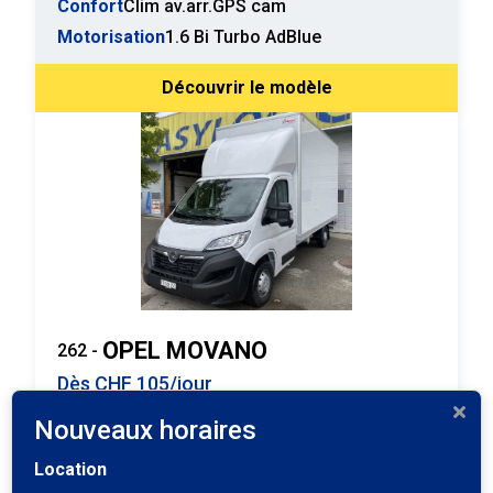
Confort
Clim av.arr.GPS cam
Motorisation
1.6 Bi Turbo AdBlue
Découvrir le modèle
OPEL MOVANO
262 -
Dès CHF 105/jour
Nouveaux horaires
Boîte à vitesse
Manuelle 6
Location
Catégorie Permis
B