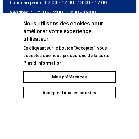
Lundi au jeudi : 07:00 - 12:00 13:00 - 17:00
Découvrir le modèle
Vendredi : 07:00 - 12:00 13:00 - 18:00
Samedi : 07:00 - 12:30
Nous utilisons des cookies pour
améliorer votre expérience
Voir tous nos véhicules
Dimanche : Fermé
utilisateur
La location est possible en dehors de ces heures. La
En cliquant sur le bouton "Accepter", vous
récupération du véhicule ou de la machine se fait
toutefois durant ces tranches horaires.
acceptez que nous procédions de la sorte.
Plus d'information
Nos machines phares
Atelier
Lundi au vendredi : 07:30 - 12:00 13:00 - 17:00
Mes préférences
Samedi - dimanche : Fermé
Accepter tous les cookies
Withdraw consent