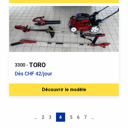
TORO
3300 -
Dès CHF 42/jour
Découvrir le modèle
Pagination
…
Page
2
Page
3
4
Page
5
Page
6
Page
7
…
Page
courante