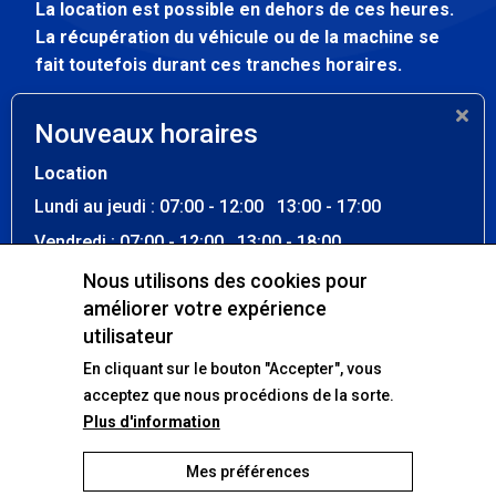
La location est possible en dehors de ces heures.
La récupération du véhicule ou de la machine se
fait toutefois durant ces tranches horaires.
Atelier
Nouveaux horaires
Lundi au vendredi
07:30 - 12:00
Location
13:00 - 17:00
Lundi au jeudi : 07:00 - 12:00 13:00 - 17:00
Samedi - dimanche
Fermé
Vendredi : 07:00 - 12:00 13:00 - 18:00
Samedi : 07:00 - 12:30
Nous utilisons des cookies pour
améliorer votre expérience
Dimanche : Fermé
Nos réseaux sociaux
utilisateur
La location est possible en dehors de ces heures. La
En cliquant sur le bouton "Accepter", vous
récupération du véhicule ou de la machine se fait
Facebook
toutefois durant ces tranches horaires.
acceptez que nous procédions de la sorte.
Plus d'information
Atelier
Lundi au vendredi : 07:30 - 12:00 13:00 - 17:00
Mes préférences