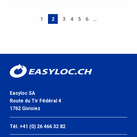
Pagination
Page
1
2
Page
3
Page
4
Page
5
Page
6
…
Page
courante
Easyloc SA
Route du Tir Fédéral 4
1762 Givisiez
Tél. +41 (0) 26 466 32 82