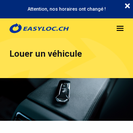
Aller
Attention, nos horaires ont changé !
au
contenu
principal
Louer un véhicule