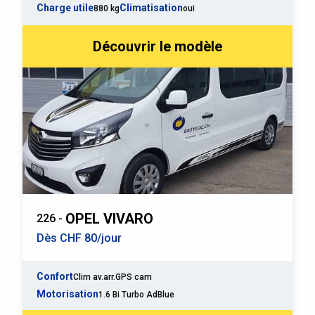
Charge utile
Climatisation
880 kg
oui
Découvrir le modèle
OPEL VIVARO
226 -
Dès CHF 80/jour
Confort
Clim av.arr.GPS cam
Motorisation
1.6 Bi Turbo AdBlue