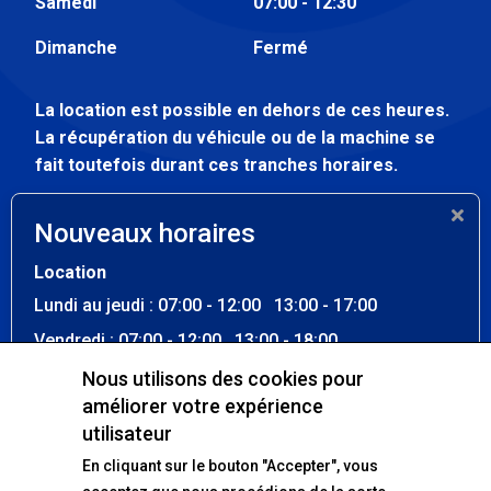
Samedi
07:00 - 12:30
Dimanche
Fermé
La location est possible en dehors de ces heures.
La récupération du véhicule ou de la machine se
fait toutefois durant ces tranches horaires.
Atelier
Nouveaux horaires
Lundi au vendredi
07:30 - 12:00
Location
13:00 - 17:00
Lundi au jeudi : 07:00 - 12:00 13:00 - 17:00
Samedi - dimanche
Fermé
Vendredi : 07:00 - 12:00 13:00 - 18:00
Samedi : 07:00 - 12:30
Nous utilisons des cookies pour
améliorer votre expérience
Dimanche : Fermé
Nos réseaux sociaux
utilisateur
La location est possible en dehors de ces heures. La
En cliquant sur le bouton "Accepter", vous
récupération du véhicule ou de la machine se fait
Facebook