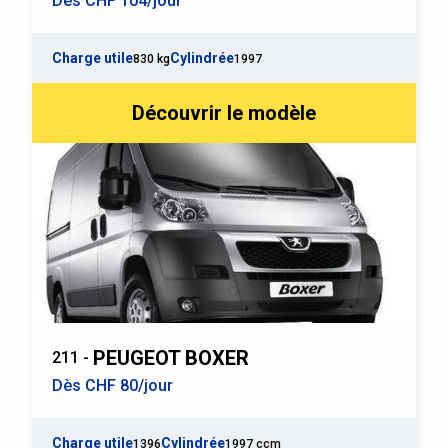
Dès CHF 104/jour
Charge utile
Cylindrée
830 kg
1997
Découvrir le modèle
PEUGEOT BOXER
211 -
Dès CHF 80/jour
Charge utile
Cylindrée
1396
1997 ccm