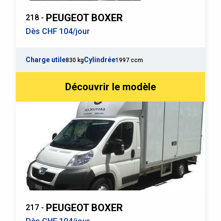
PEUGEOT BOXER
218 -
Dès CHF 104/jour
Charge utile
Cylindrée
830 kg
1997 ccm
Découvrir le modèle
PEUGEOT BOXER
217 -