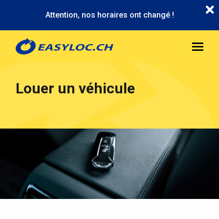
Aller
Attention, nos horaires ont changé !
au
contenu
principal
Louer un véhicule