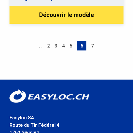
Découvrir le modèle
Pagination
…
Page
2
Page
3
Page
4
Page
5
6
Page
7
Page
courante
Easyloc SA
Route du Tir Fédéral 4
1762 Givisiez